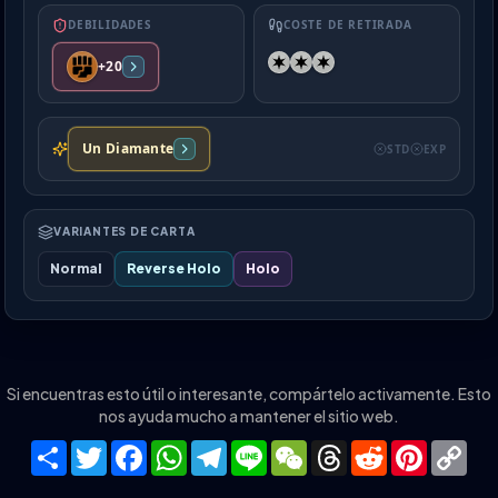
DEBILIDADES
COSTE DE RETIRADA
+20
Un Diamante
STD
EXP
VARIANTES DE CARTA
Normal
Reverse Holo
Holo
Si encuentras esto útil o interesante, compártelo activamente. Esto
nos ayuda mucho a mantener el sitio web.
Share
Twitter
Facebook
WhatsApp
Telegram
Line
WeChat
Threads
Reddit
Pinteres
Co
Lin