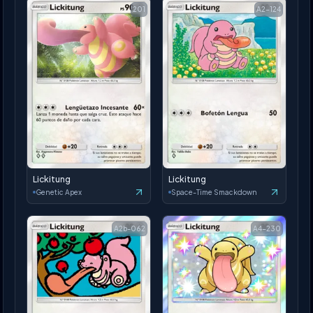
201
A2-124
Lickitung
Lickitung
Genetic Apex
Space-Time Smackdown
A2b-062
A4-230