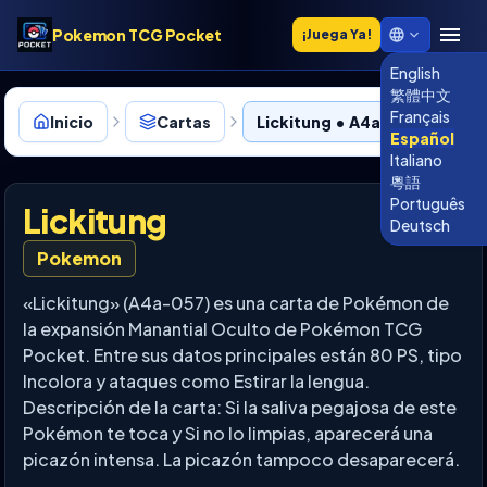
Pokemon TCG Pocket
¡Juega Ya!
English
繁體中文
Français
Inicio
Cartas
Lickitung • A4a-057
Español
Italiano
粵語
Português
Lickitung
Deutsch
Pokemon
«Lickitung» (A4a-057) es una carta de Pokémon de
la expansión Manantial Oculto de Pokémon TCG
Pocket. Entre sus datos principales están 80 PS, tipo
Incolora y ataques como Estirar la lengua.
Descripción de la carta: Si la saliva pegajosa de este
Pokémon te toca y Si no lo limpias, aparecerá una
picazón intensa. La picazón tampoco desaparecerá.