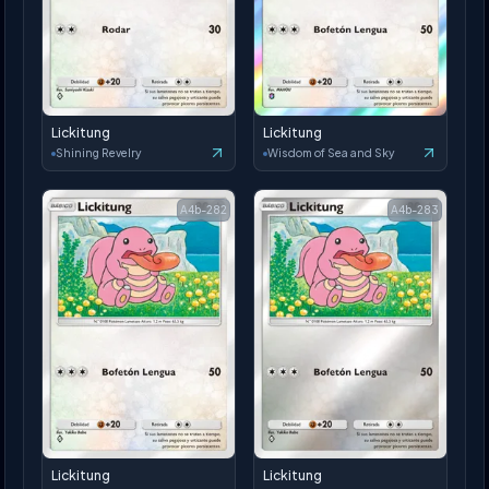
Lickitung
Lickitung
Shining Revelry
Wisdom of Sea and Sky
A4b-282
A4b-283
Lickitung
Lickitung