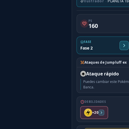
Ilustrador
·
PLANETA Tsu
PS
160
FASE
Fase 2
Ataques de Jumpluff ex
Ataque rápido
Puedes cambiar este Pokém
Banca.
DEBILIDADES
+20