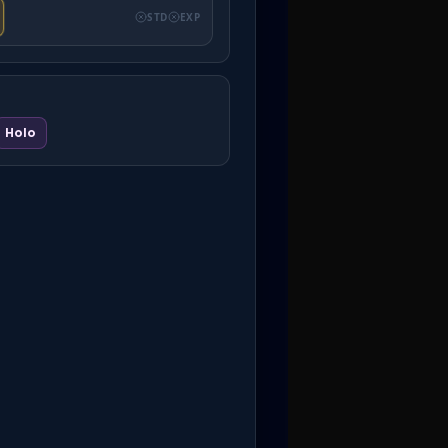
STD
EXP
Holo