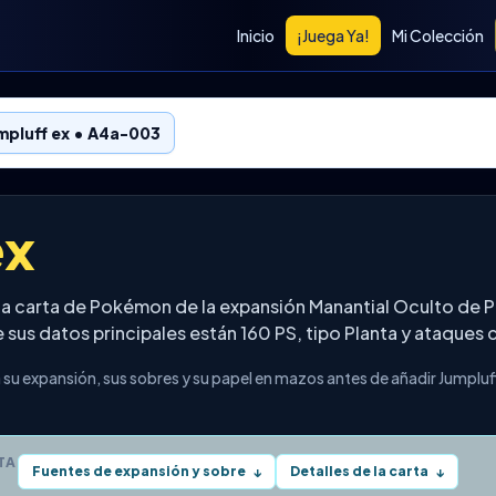
Inicio
¡Juega Ya!
Mi Colección
mpluff ex • A4a-003
ex
na carta de Pokémon de la expansión Manantial Oculto d
 sus datos principales están 160 PS, tipo Planta y ataque
 su expansión, sus sobres y su papel en mazos antes de añadir Jumpluff
TA
Fuentes de expansión y sobre
Detalles de la carta
↓
↓