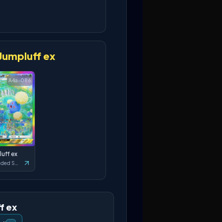
Jumpluff ex
A4a-086
uff ex
Secluded Springs
f ex