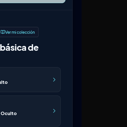
Ver mi colección
básica de
ulto
 Oculto