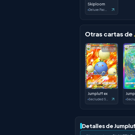
Skiploom
Deluxe Pack: ex
Otras cartas de
A4a-078
Jumpluff ex
Jumpl
Secluded Springs
Detalles de Jumpluf