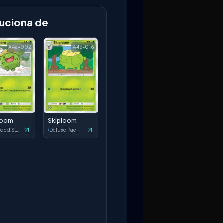
uciona de
A4a-002
A4b-016
loom
Skiploom
Secluded Springs
Deluxe Pack: ex