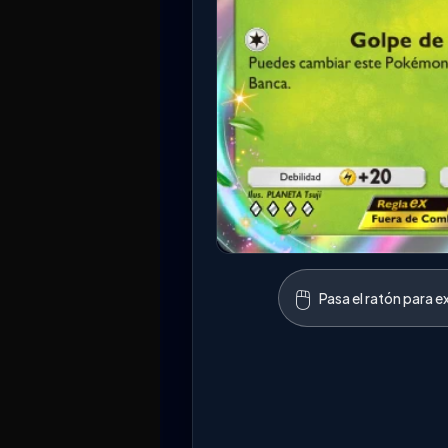
🖱️
Pasa el ratón para e