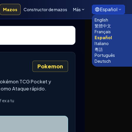
Español
Mazos
Constructor de mazos
Más
English
繁體中文
Français
Español
Italiano
粵語
Português
Deutsch
Pokemon
e Pokémon TCG Pocket y
s como Ataque rápido.
 ex a tu