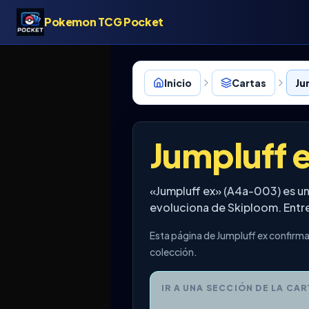
Pokemon TCG Pocket
Inicio
Cartas
Ju
Jumpluff 
«Jumpluff ex» (A4a-003) es u
evoluciona de Skiploom. Entre
Esta página de Jumpluff ex confirma
colección.
IR A UNA SECCIÓN DE LA CAR