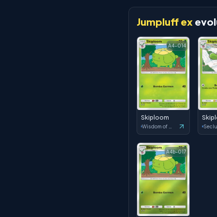
Jumpluff ex
evol
A4-014
Skiploom
Skip
Wisdom of Sea and Sky
A4b-017