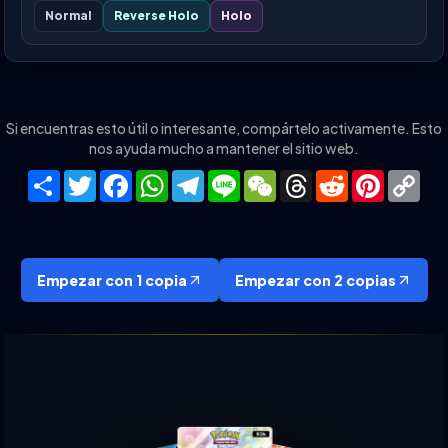
Normal
Reverse Holo
Holo
Si encuentras esto útil o interesante, compártelo activamente. Esto
nos ayuda mucho a mantener el sitio web.
Share
Twitter
Facebook
WhatsApp
Telegram
Line
WeChat
Threads
Reddit
Pinteres
Co
Lin
Empezar con 1 copia
Empezar con 2 copias