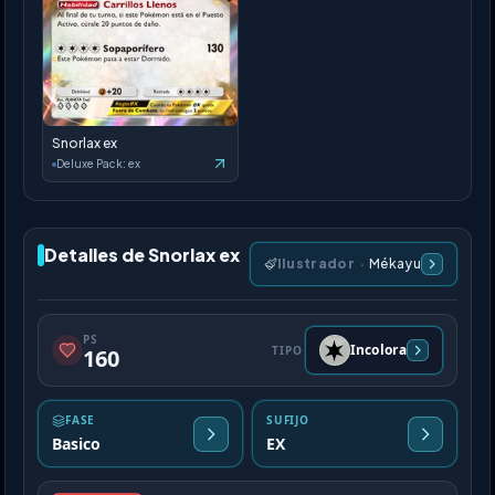
Snorlax ex
Deluxe Pack: ex
Detalles de Snorlax ex
Ilustrador
·
Mékayu
PS
Incolora
TIPO
160
FASE
SUFIJO
Basico
EX