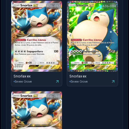
A3b-057
A3b-084
Snorlax ex
Snorlax ex
Eevee Grove
Eevee Grove
A4b-288