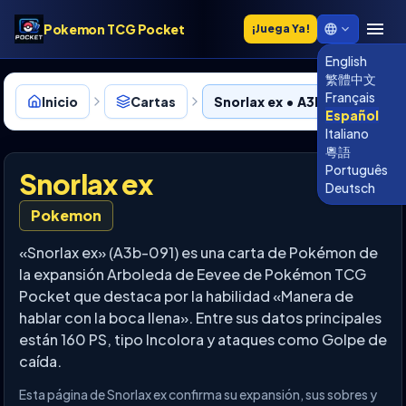
Pokemon TCG Pocket
¡Juega Ya!
English
繁體中文
Français
Inicio
Cartas
Snorlax ex • A3b-091
Español
Italiano
粵語
Português
Snorlax ex
Deutsch
Pokemon
«Snorlax ex» (A3b-091) es una carta de Pokémon de
la expansión Arboleda de Eevee de Pokémon TCG
Pocket que destaca por la habilidad «Manera de
hablar con la boca llena». Entre sus datos principales
están 160 PS, tipo Incolora y ataques como Golpe de
caída.
Esta página de Snorlax ex confirma su expansión, sus sobres y