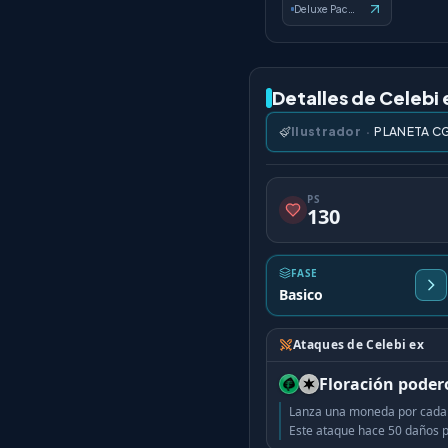
Deluxe Pack: ex
Detalles de Celebi 
Ilustrador
·
PLANETA C
PS
130
FASE
Basico
Ataques de Celebi ex
Floración poder
Lanza una moneda por cada 
Este ataque hace 50 daños 