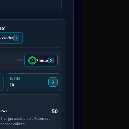
ex
G Works
Planta
TIPO
SUFIJO
EX
osa
50
Energía unida a este Pokémon.
por cada cabeza.