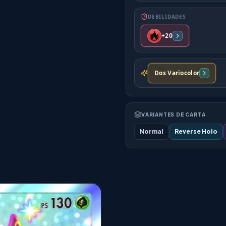
DEBILIDADES
+20
Dos Variocolor
VARIANTES DE CARTA
Normal
Reverse Holo