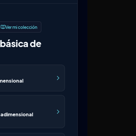
Ver mi colección
básica de
imensional
radimensional