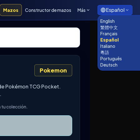
Español
Mazos
Constructor de mazos
Más
English
繁體中文
Français
Español
Italiano
粵語
Português
Deutsch
Pokemon
l de Pokémon TCG Pocket.
.
 tu colección.