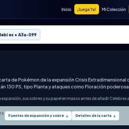
Inicio
¡Juega Ya!
Mi Colección
lebi ex • A3a-099
 carta de Pokémon de la expansión Crisis Extradimensiona
stán 130 PS, tipo Planta y ataques como Floración poderosa
 expansión, sus sobres y su papel en mazos antes de añadir Celebi ex a
TA
Fuentes de expansión y sobre
Detalles de la carta
↓
↓