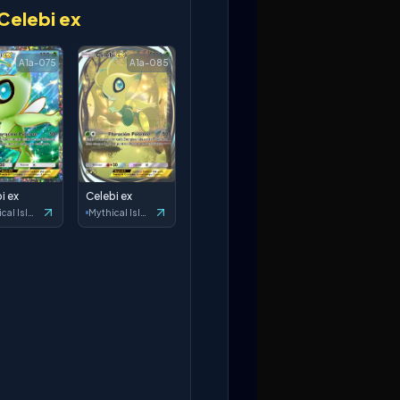
Celebi ex
A1a-075
A1a-085
i ex
Celebi ex
Mythical Island
Mythical Island