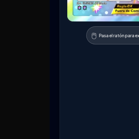
🖱️
Pasa el ratón para e