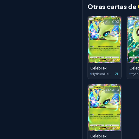
Otras cartas de
A1a-003
Celebi ex
Celeb
Mythical Island
A4b-024
Celebi ex