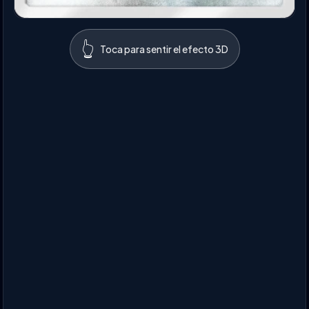
👆
Toca para sentir el efecto 3D