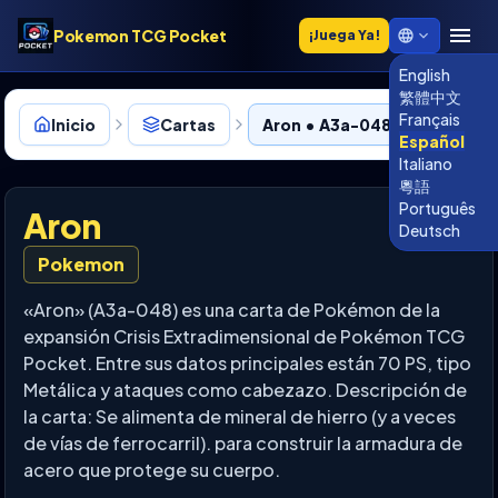
Pokemon TCG Pocket
¡Juega Ya!
English
繁體中文
Français
Inicio
Cartas
Aron • A3a-048
Español
Italiano
粵語
Português
Aron
Deutsch
Pokemon
«Aron» (A3a-048) es una carta de Pokémon de la
expansión Crisis Extradimensional de Pokémon TCG
Pocket. Entre sus datos principales están 70 PS, tipo
Metálica y ataques como cabezazo. Descripción de
la carta: Se alimenta de mineral de hierro (y a veces
de vías de ferrocarril). para construir la armadura de
acero que protege su cuerpo.