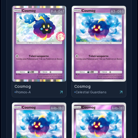
P-A-067
A3-085
Cosmog
Cosmog
Promos-A
Celestial Guardians
A4b-180
A4b-181