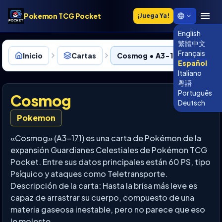
Pokemon TCG Pocket
¡Juega Ya!
English
繁體中文
Français
Inicio
Cartas
Cosmog • A3-171
Español
Italiano
粵語
Português
Cosmog
Deutsch
Pokemon
«Cosmog» (A3-171) es una carta de Pokémon de la
expansión Guardianes Celestiales de Pokémon TCG
Pocket. Entre sus datos principales están 60 PS, tipo
Psíquico y ataques como Teletransporte.
Descripción de la carta: Hasta la brisa más leve es
capaz de arrastrar su cuerpo, compuesto de una
materia gaseosa inestable, pero no parece que eso
le moleste.