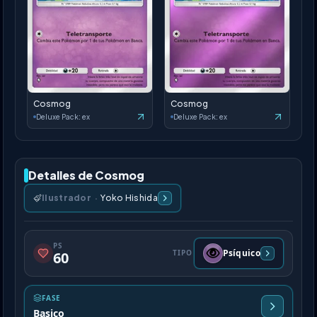
Cosmog
Cosmog
Deluxe Pack: ex
Deluxe Pack: ex
Detalles de Cosmog
Ilustrador
·
Yoko Hishida
PS
Psíquico
TIPO
60
FASE
Basico