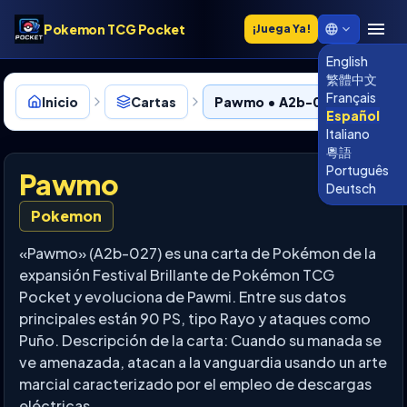
Pokemon TCG Pocket
¡Juega Ya!
English
繁體中文
Français
Inicio
Cartas
Pawmo • A2b-027
Español
Italiano
粵語
Português
Pawmo
Deutsch
Pokemon
«Pawmo» (A2b-027) es una carta de Pokémon de la
expansión Festival Brillante de Pokémon TCG
Pocket y evoluciona de Pawmi. Entre sus datos
principales están 90 PS, tipo Rayo y ataques como
Puño. Descripción de la carta: Cuando su manada se
ve amenazada, atacan a la vanguardia usando un arte
marcial caracterizado por el empleo de descargas
eléctricas.