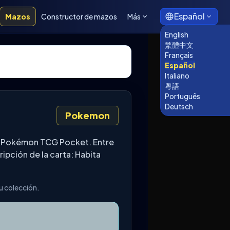
Español
Mazos
Constructor de mazos
Más
English
繁體中文
Français
Español
Italiano
粵語
Português
Deutsch
Pokemon
e Pokémon TCG Pocket. Entre
ipción de la carta: Habita
u colección.