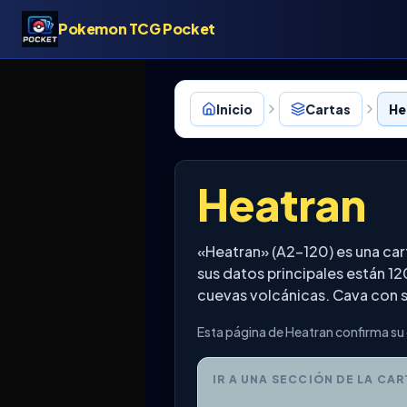
Pokemon TCG Pocket
Inicio
Cartas
He
Heatran
«Heatran» (A2-120) es una c
sus datos principales están 12
cuevas volcánicas. Cava con s
Esta página de Heatran confirma su 
IR A UNA SECCIÓN DE LA CAR