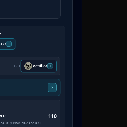
n
ATO
Metálica
TIPO
ero
110
ce 20 puntos de daño a sí