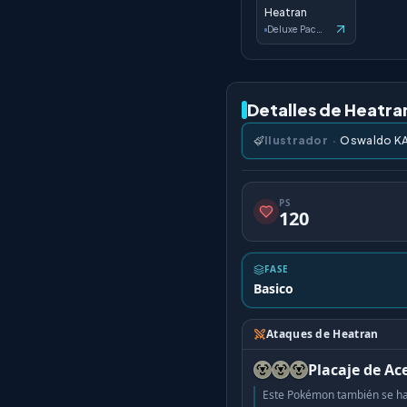
Heatran
Deluxe Pack: ex
Detalles de Heatra
Ilustrador
·
Oswaldo K
PS
120
FASE
Basico
Ataques de Heatran
Placaje de Ac
Este Pokémon también se ha