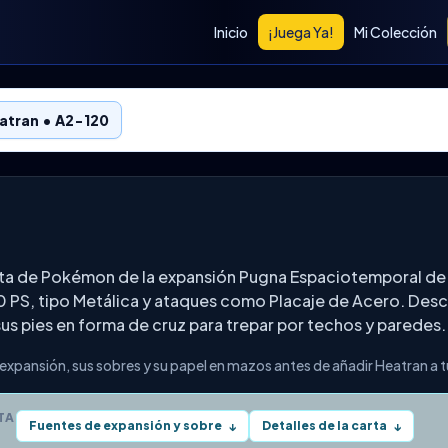
Inicio
¡Juega Ya!
Mi Colección
atran • A2-120
arta de Pokémon de la expansión Pugna Espaciotemporal d
0 PS, tipo Metálica y ataques como Placaje de Acero. Descr
us pies en forma de cruz para trepar por techos y paredes.
expansión, sus sobres y su papel en mazos antes de añadir Heatran a t
TA
Fuentes de expansión y sobre
Detalles de la carta
↓
↓