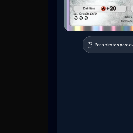
🖱️
Pasa el ratón para e