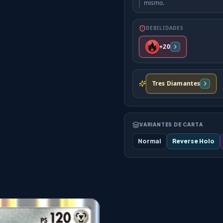
mismo.
DEBILIDADES
+20
Tres Diamantes
VARIANTES DE CARTA
Normal
Reverse Holo