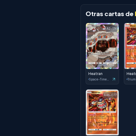
Otras cartas de
A2-174
Heatran
Heat
Space-Time Smackdown
A4b-077