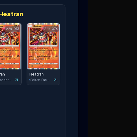
Heatran
A2a-013
A4b-076
ran
Heatran
Triumphant Light
Deluxe Pack: ex