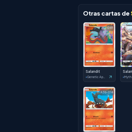
Otras cartas de
049
Salandit
Salan
Genetic Apex
A3b-014