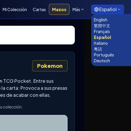
Español
Mi Colección
Cartas
Mazos
Más
English
繁體中文
Français
Español
Italiano
粵語
Português
Deutsch
Pokemon
on TCG Pocket. Entre sus
la carta: Provoca a sus presas
es de acabar con ellas.
tu colección.