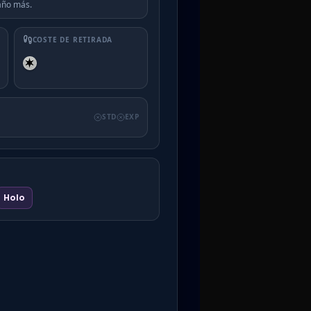
año más.
COSTE DE RETIRADA
STD
EXP
Holo