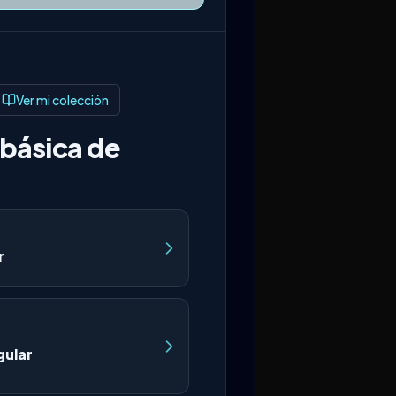
Ver mi colección
básica de
r
gular