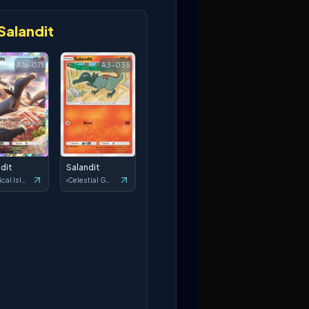
Salandit
A1a-071
A3-035
dit
Salandit
Mythical Island
Celestial Guardians