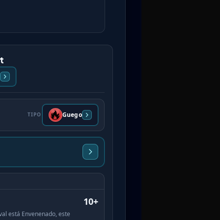
t
Guego
TIPO
10+
ival está Envenenado, este