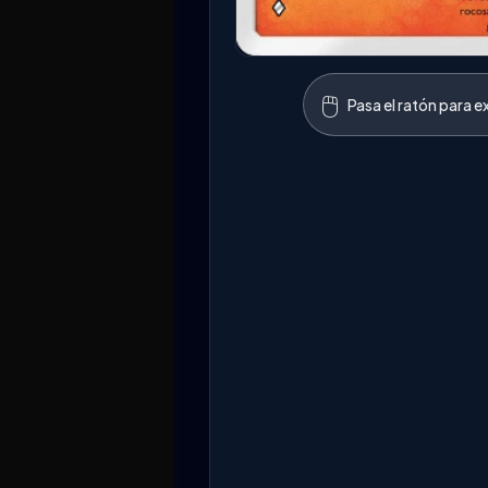
🖱️
Pasa el ratón para e