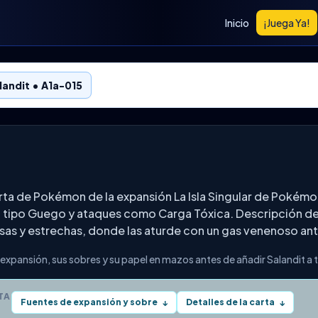
Inicio
¡Juega Ya!
landit • A1a-015
arta de Pokémon de la expansión La Isla Singular de Pokém
, tipo Guego y ataques como Carga Tóxica. Descripción de 
sas y estrechas, donde las aturde con un gas venenoso ant
 expansión, sus sobres y su papel en mazos antes de añadir Salandit a 
TA
Fuentes de expansión y sobre
Detalles de la carta
↓
↓