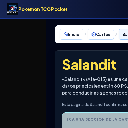
Pokemon TCG Pocket
Inicio
Cartas
Sa
Salandit
«Salandit» (A1a-015) es una c
datos principales están 60 PS
para conducirlas a zonas roco
Esta página de Salandit confirma su
IR A UNA SECCIÓN DE LA CAR