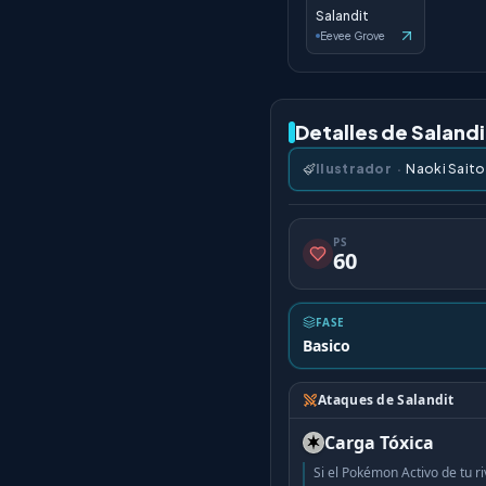
Salandit
Eevee Grove
Detalles de Salandi
Ilustrador
·
Naoki Saito
PS
60
FASE
Basico
Ataques de Salandit
Carga Tóxica
Si el Pokémon Activo de tu r