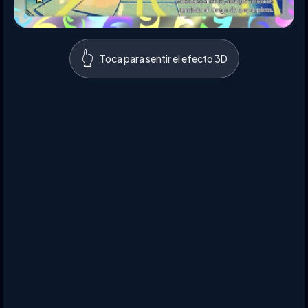
👆
Toca para sentir el efecto 3D