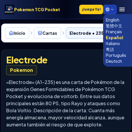
Pokemon TCG Pocket
¡Juega Ya!
English
繁體中文
Français
Inicio
Cartas
Electrode • 235
Español
Italiano
粵語
Português
Electrode
Deutsch
Pokemon
«Electrode» (A1-235) es una carta de Pokémon de la
expansión Genes Formidables de Pokémon TCG
Pocket y evoluciona de voltorb. Entre sus datos
principales están 80 PS, tipo Rayo y ataques como
Bola Voltio. Descripción de la carta: Cuanta más
energía almacena, mayor velocidad alcanza, aunque
aumenta también el riesgo de que explote.