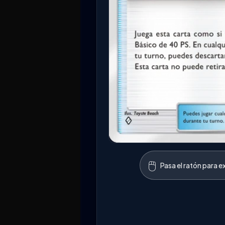
🖱️
Pasa el ratón para e