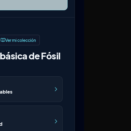
Ver mi colección
básica de Fósil
ables
d