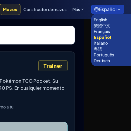
Español
Mazos
Constructor de mazos
Más
English
繁體中文
Français
Español
Italiano
粵語
Português
Deutsch
Trainer
de Pokémon TCG Pocket. Su
 40 PS. En cualquier momento
omo a tu