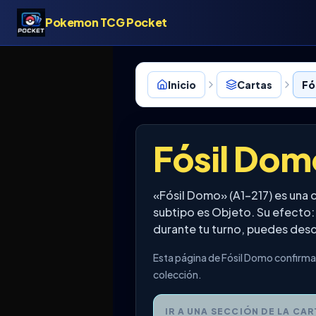
Pokemon TCG Pocket
Inicio
Cartas
Fó
Fósil Dom
«Fósil Domo» (A1-217) es una
subtipo es Objeto. Su efecto:
durante tu turno, puedes desca
Esta página de Fósil Domo confirma 
colección.
IR A UNA SECCIÓN DE LA CAR