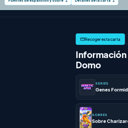
Fuentes de expansión y sobre
Detalles de la carta
↓
↓
Información 
Domo
SERIES
Genes Formid
SOBRES
Sobre Charizar