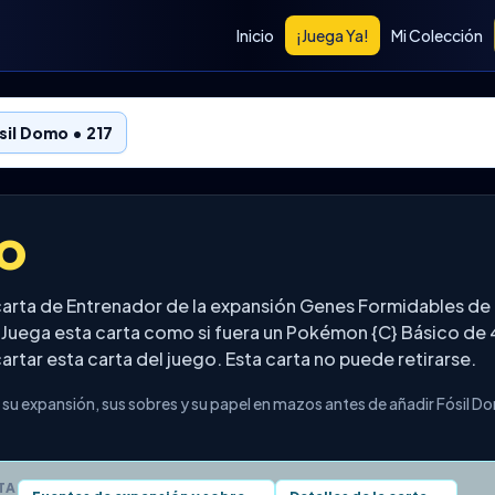
Inicio
¡Juega Ya!
Mi Colección
sil Domo • 217
o
 carta de Entrenador de la expansión Genes Formidables 
 Juega esta carta como si fuera un Pokémon {C} Básico de
rtar esta carta del juego. Esta carta no puede retirarse.
su expansión, sus sobres y su papel en mazos antes de añadir Fósil D
TA