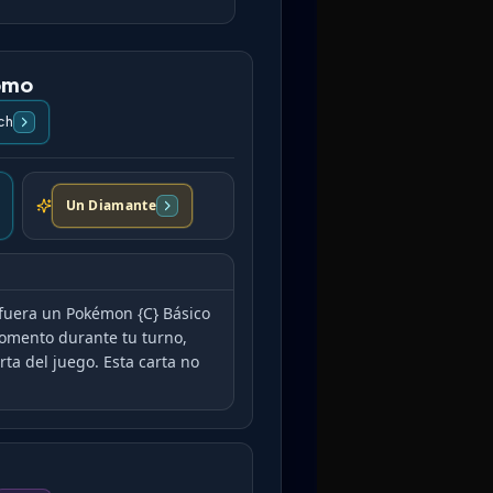
Domo
ch
Un Diamante
 fuera un Pokémon {C} Básico
momento durante tu turno,
ta del juego. Esta carta no