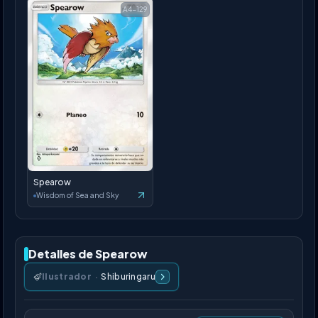
A4-129
Spearow
Wisdom of Sea and Sky
Detalles de Spearow
Ilustrador
·
Shiburingaru