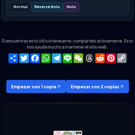
Normal
Reverse Holo
Holo
Si encuentras esto útil o interesante, compártelo activamente. Esto
nos ayuda mucho a mantener el sitio web.
Share
Twitter
Facebook
WhatsApp
Telegram
Line
WeChat
Threads
Reddit
Pinteres
Co
Lin
Empezar con 1 copia
Empezar con 2 copias