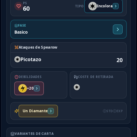
PS
Incolora
TIPO
60
FASE
Basico
Ataques de Spearow
Picotazo
20
DEBILIDADES
COSTE DE RETIRADA
+20
Un Diamante
STD
EXP
VARIANTES DE CARTA