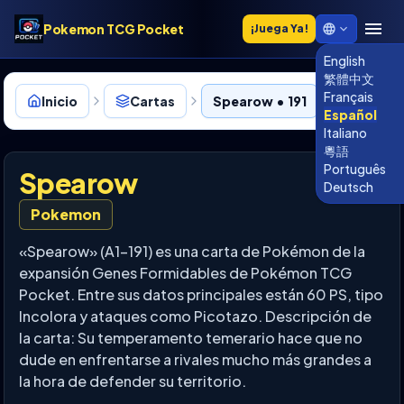
Pokemon TCG Pocket
¡Juega Ya!
English
繁體中文
Français
Inicio
Cartas
Spearow • 191
Español
Italiano
粵語
Português
Spearow
Deutsch
Pokemon
«Spearow» (A1-191) es una carta de Pokémon de la
expansión Genes Formidables de Pokémon TCG
Pocket. Entre sus datos principales están 60 PS, tipo
Incolora y ataques como Picotazo. Descripción de
la carta: Su temperamento temerario hace que no
dude en enfrentarse a rivales mucho más grandes a
la hora de defender su territorio.