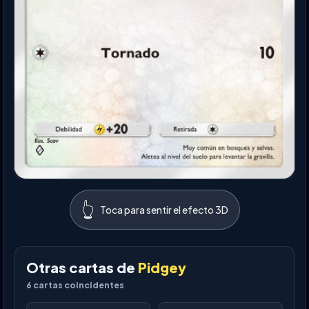
👆
Toca para sentir el efecto 3D
Otras cartas de
Pidgey
6
cartas coincidentes