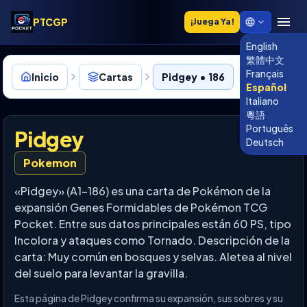
PTCGP
¡Juega Ya!
English
繁體中文
Français
Inicio
Cartas
Pidgey • 186
Español
Italiano
粵語
Português
Pidgey
Deutsch
Pokemon
«Pidgey» (A1-186) es una carta de Pokémon de la
expansión Genes Formidables de Pokémon TCG
Pocket. Entre sus datos principales están 60 PS, tipo
Incolora y ataques como Tornado. Descripción de la
carta: Muy común en bosques y selvas. Aletea al nivel
del suelo para levantar la gravilla.
Esta página de Pidgey confirma su expansión, sus sobres y su