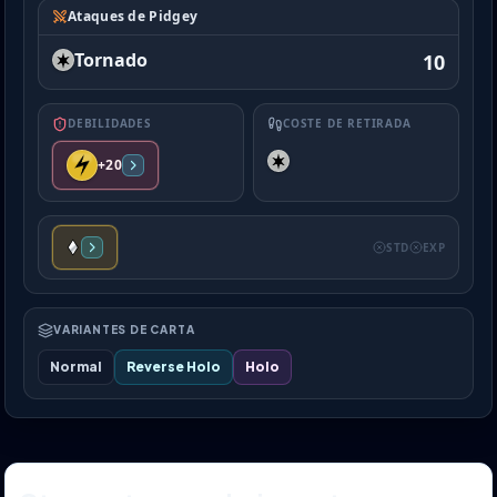
Ataques de Pidgey
Tornado
10
DEBILIDADES
COSTE DE RETIRADA
+20
STD
EXP
VARIANTES DE CARTA
Normal
Reverse Holo
Holo