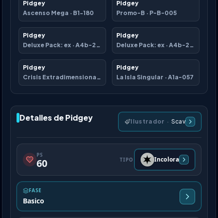
Pidgey
Pidgey
Ascenso Mega
·
B1-180
Promo-B
·
P-B-005
Pidgey
Pidgey
Deluxe Pack: ex
·
A4b-272
Deluxe Pack: ex
·
A4b-273
Pidgey
Pidgey
Crisis Extradimensional
·
A3a-095
La Isla Singular
·
A1a-057
Detalles de Pidgey
Ilustrador
·
Scav
PS
Incolora
TIPO
60
FASE
Basico