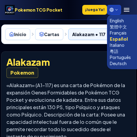
Pokemon TCG Pocket
¡Juega Ya!
English
繁體中文
Français
Inicio
Cartas
Alakazam • 117
Español
Italiano
粵語
Português
Alakazam
Deutsch
Pokemon
«Alakazam» (A1-117) es una carta de Pokémon de la
expansión Genes Formidables de Pokémon TCG
Pocket y evoluciona de kadabra. Entre sus datos
principales están 130 PS, tipo Psíquico y ataques
como Psíquico. Descripción de la carta: Posee una
capacidad intelectual fuera de lo común que le
permite recordar todo lo sucedido desde el
instante de su nacimiento.