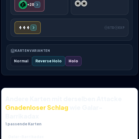
+20
STD
EXP
KARTENVARIANTEN
Normal
Reverse Holo
Holo
Andere Karten mit derselben Attacke
Gnadenloser Schlag
wie Galar-
Barrikadax
1
passende Karten
Galar-Barrikadax