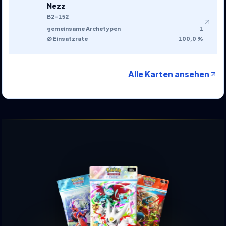
Nezz
B2-152
gemeinsame Archetypen
1
Ø Einsatzrate
100,0 %
Alle Karten ansehen