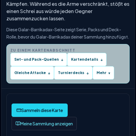
Kämpfen. Während es die Arme verschränkt, stößt es
einen Schrei aus würde jeden Gegner
zusammenzucken lassen.
Diese Galar-Barrikadax-Seite zeigt Serie, Packs und Deck-
Rolle, bevor du Galar-Barrikadax deiner Sammlung hinzufügst.
ZU EINEM KARTENABSCHNITT
Set- und Pack-Quellen
Kartendetails
↓
↓
Gleiche Attacke
Turnierdecks
Mehr
↓
↓
▾
Meine Sammlung anzeigen