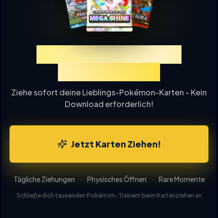
Erlebe TCGP Karten-
Ziehung Online
Ziehe sofort deine Lieblings-Pokémon-Karten - Kein
Download erforderlich!
Jetzt Karten Ziehen!
Tägliche Ziehungen
·
Physisches Öffnen
·
Rare Momente
Schließe dich tausenden Pokémon-Trainern beim Kartenziehen an