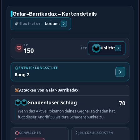
Galar-Barrikadax – Kartendetails
Illustrator
·
kodama
KP
Unlicht
TYP
150
ENTWICKLUNGSSTUFE
Rang 2
Attacken von Galar-Barrikadax
Gnadenloser Schlag
70
Wenn das Aktive Pokémon deines Gegners Schaden hat,
fügt dieser Angriff 50 weitere Schadenspunkte zu.
SCHWÄCHEN
RÜCKZUGSKOSTEN