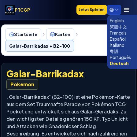
PTCGP
Jetzt Spielen
English
繁體中文
Français
Startseite
Karten
Español
Italiano
Galar-Barrikadax • B2-100
粵語
Português
Deutsch
Galar-Barrikadax
Pokemon
„Galar-Barrikadax“ (B2-100) ist eine Pokémon-Karte
aus dem Set Traumhafte Parade von Pokémon TCG
Pocket und entwickelt sich aus Galar-Geradaks. Zu
den wichtigsten Details gehören 150 KP, Typ Unlicht
und Attacken wie Gnadenloser Schlag.
Beschreibung: Es entwickelte sich nach zahlreichen