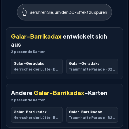
👆
Berühren Sie, um den 3D-Effekt zu spüren
Galar-Barrikadax
entwickelt sich
aus
2
passende Karten
Galar-Geradaks
Galar-Geradaks
Herrscher der Lüfte
·
B4-096
Traumhafte Parade
·
B2-099
Andere
Galar-Barrikadax
-Karten
2
passende Karten
Galar-Barrikadax
Galar-Barrikadax
Herrscher der Lüfte
·
B4-097
Traumhafte Parade
·
B2-176