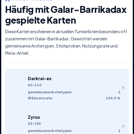
Häufig mit Galar-Barrikadax
gespielte Karten
Diese Karten erscheinen in aktuellen Turnierlisten besonders oft
zusammen mit Galar-Barrikadax. Gewichtet werden
gemeinsame Archetypen, Stichproben, Nutzungsrate und
Meta-Anteil.
Darkrai-ex
A2-110
gemeinsame Archetypen
1
Ø Einsatzrate
100,0 %
Zyrus
A2-150
gemeinsame Archetypen
1