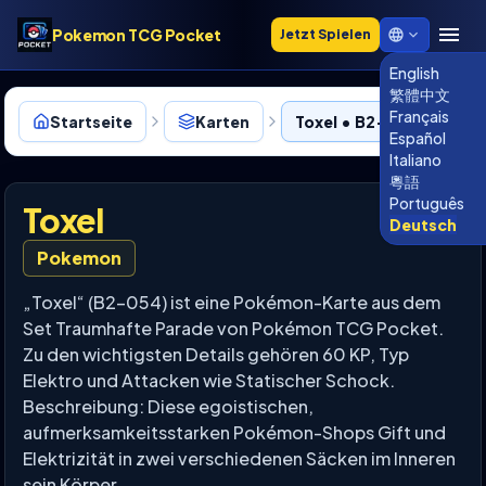
Pokemon TCG Pocket
Jetzt Spielen
English
繁體中文
Français
Startseite
Karten
Toxel • B2-054
Español
Italiano
粵語
Português
Toxel
Deutsch
Pokemon
„Toxel“ (B2-054) ist eine Pokémon-Karte aus dem
Set Traumhafte Parade von Pokémon TCG Pocket.
Zu den wichtigsten Details gehören 60 KP, Typ
Elektro und Attacken wie Statischer Schock.
Beschreibung: Diese egoistischen,
aufmerksamkeitsstarken Pokémon-Shops Gift und
Elektrizität in zwei verschiedenen Säcken im Inneren
sein Körper.