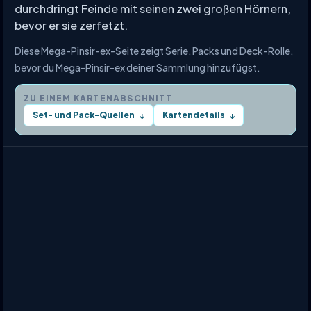
durchdringt Feinde mit seinen zwei großen Hörnern,
bevor er sie zerfetzt.
Diese Mega-Pinsir-ex-Seite zeigt Serie, Packs und Deck-Rolle,
bevor du Mega-Pinsir-ex deiner Sammlung hinzufügst.
ZU EINEM KARTENABSCHNITT
Set- und Pack-Quellen
Kartendetails
↓
↓