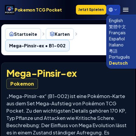
Pokemon TCG Pocket
Jetzt Spielen
English
繁體中文
Français
Startseite
Karten
Español
Italiano
Mega-Pinsir-ex • B1-002
粵語
Português
Deutsch
Mega-Pinsir-ex
Pokemon
„Mega-Pinsir-ex“ (B1-002) ist eine Pokémon-Karte
aus dem Set Mega-Aufstieg von Pokémon TCG
Pocket. Zu den wichtigsten Details gehören 170 KP,
Typ Pflanze und Attacken wie Kritische Schere.
Beschreibung: Der Einfluss von Mega Evolution lässt
es in einem Zustand ständiger Aufregung. Es