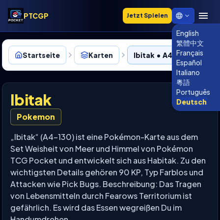
PTCGP
Jetzt Spielen
English
繁體中文
Français
Startseite
Karten
Ibitak • A4-130
Español
Italiano
粵語
Português
Ibitak
Deutsch
Pokemon
„Ibitak“ (A4-130) ist eine Pokémon-Karte aus dem
Set Weisheit von Meer und Himmel von Pokémon
TCG Pocket und entwickelt sich aus Habitak. Zu den
wichtigsten Details gehören 90 KP, Typ Farblos und
Attacken wie Pick Bugs. Beschreibung: Das Tragen
von Lebensmitteln durch Fearows Territorium ist
gefährlich. Es wird das Essen wegreißen Du im
Handumdrehen.