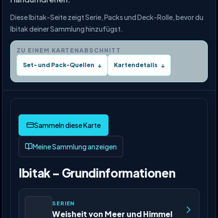
Diese Ibitak-Seite zeigt Serie, Packs und Deck-Rolle, bevor du
Ibitak deiner Sammlung hinzufügst.
ZU EINEM KARTENABSCHNITT
Set- und Pack-Quellen
Kartendetails
↓
↓
Meine Sammlung anzeigen
Ibitak – Grundinformationen
SERIEN
Weisheit von Meer und Himmel