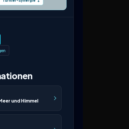
Turnier-Synergie
↓
gen
ationen
 Meer und Himmel