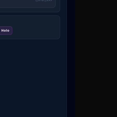
STD
EXP
Holo