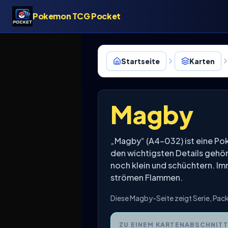
Pokemon TCG Pocket
Startseite
Karten
Magby
„Magby“ (A4-032) ist eine P
den wichtigsten Details gehö
noch klein und schüchtern. I
strömen Flammen.
Diese Magby-Seite zeigt Serie, Pa
ZU EINEM KARTENABSCHNITT