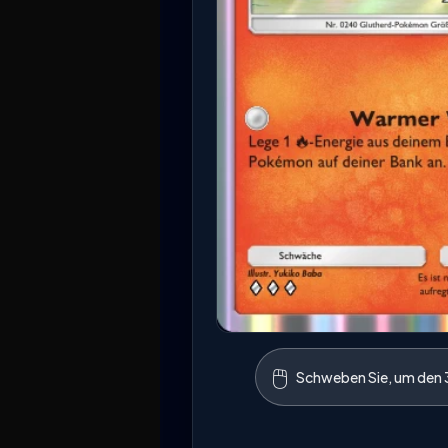
🖱️
Schweben Sie, um den 