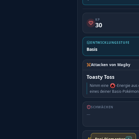
KP
30
ENTWICKLUNGSSTUFE
Basis
Attacken von Magby
Toasty Toss
Nimm eine
-Energie aus 
eines deiner Basis-Pokémon 
SCHWÄCHEN
—