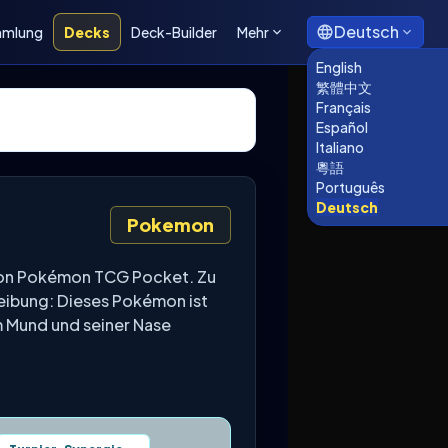
Deutsch
mmlung
Decks
Deck-Builder
Mehr
English
繁體中文
Français
Español
Italiano
粵語
Português
Deutsch
Pokemon
von Pokémon TCG Pocket. Zu
reibung: Dieses Pokémon ist
m Mund und seiner Nase