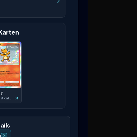
Karten
B2-206
by
Fantastical Parade
ails
a