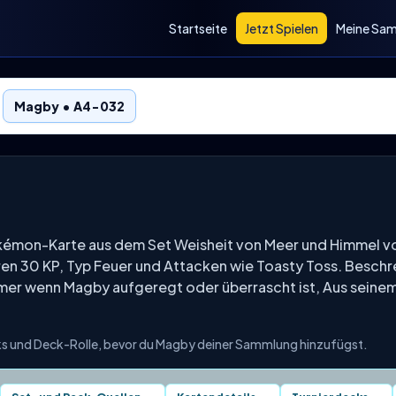
Startseite
Jetzt Spielen
Meine Sa
Magby • A4-032
okémon-Karte aus dem Set Weisheit von Meer und Himmel 
ren 30 KP, Typ Feuer und Attacken wie Toasty Toss. Besch
mmer wenn Magby aufgeregt oder überrascht ist, Aus seine
cks und Deck-Rolle, bevor du Magby deiner Sammlung hinzufügst.