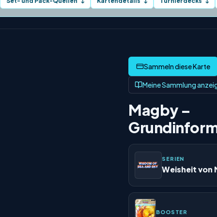
Set- und Pack-Quellen
Kartendetails
Turnierdecks
↓
↓
↓
Meine Sammlung anzei
Magby –
Grundinform
SERIEN
Weisheit von
BOOSTER