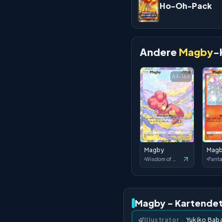
Ho-Oh-Pack
Andere
Magby
-
A4-166
Magby
Mag
Wisdom of Sea and Sky
Magby – Kartendet
Illustrator
·
Yukiko Bab