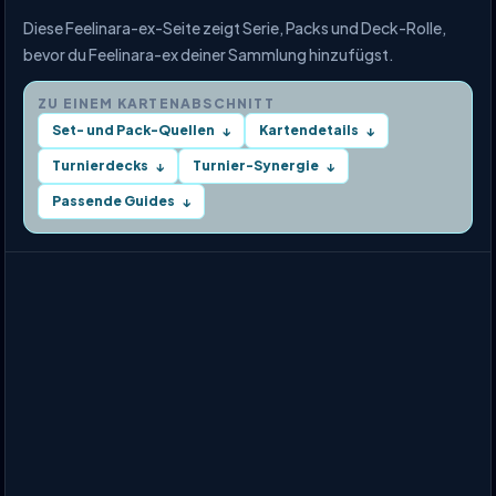
Diese Feelinara-ex-Seite zeigt Serie, Packs und Deck-Rolle,
bevor du Feelinara-ex deiner Sammlung hinzufügst.
ZU EINEM KARTENABSCHNITT
Set- und Pack-Quellen
Kartendetails
↓
↓
Turnierdecks
Turnier-Synergie
↓
↓
Passende Guides
↓