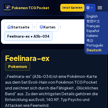
Pokemon TCG Pocket
Jetzt Spielen
English
繁體中文
Français
Startseite
Karten
Español
Italiano
Feelinara-ex • A3b-034
粵語
Português
Deutsch
Feelinara-ex
Pokemon
„Feelinara-ex“ (A3b-034) ist eine Pokémon-Karte
aus dem Set Evoli-Hain von Pokémon TCG Pocket
und zeichnet sich durch die Fähigkeit „Glückliches
Band“ aus. Zu den wichtigsten Details gehören die
Entwicklung aus Evoli, 140 KP, Typ Psycho und
Attacken wie Feenwind.