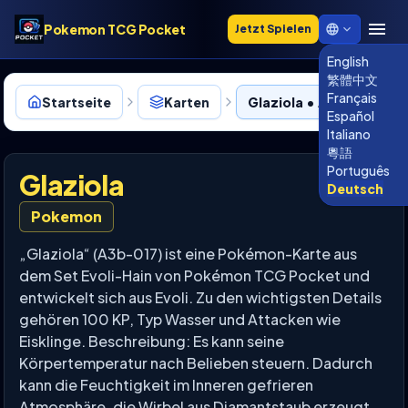
Pokemon TCG Pocket
Jetzt Spielen
English
繁體中文
Français
Startseite
Karten
Glaziola • A3b-017
Español
Italiano
粵語
Português
Glaziola
Deutsch
Pokemon
„Glaziola“ (A3b-017) ist eine Pokémon-Karte aus
dem Set Evoli-Hain von Pokémon TCG Pocket und
entwickelt sich aus Evoli. Zu den wichtigsten Details
gehören 100 KP, Typ Wasser und Attacken wie
Eisklinge. Beschreibung: Es kann seine
Körpertemperatur nach Belieben steuern. Dadurch
kann die Feuchtigkeit im Inneren gefrieren
Atmosphäre, die Wirbel aus Diamantstaub erzeugt.