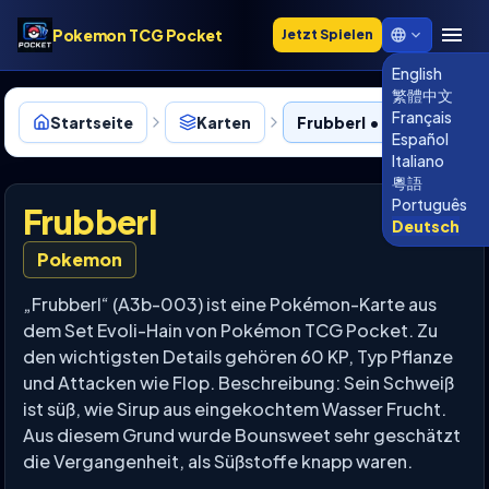
Pokemon TCG Pocket
Jetzt Spielen
English
繁體中文
Français
Startseite
Karten
Frubberl • A3b-003
Español
Italiano
粵語
Português
Frubberl
Deutsch
Pokemon
„Frubberl“ (A3b-003) ist eine Pokémon-Karte aus
dem Set Evoli-Hain von Pokémon TCG Pocket. Zu
den wichtigsten Details gehören 60 KP, Typ Pflanze
und Attacken wie Flop. Beschreibung: Sein Schweiß
ist süß, wie Sirup aus eingekochtem Wasser Frucht.
Aus diesem Grund wurde Bounsweet sehr geschätzt
die Vergangenheit, als Süßstoffe knapp waren.