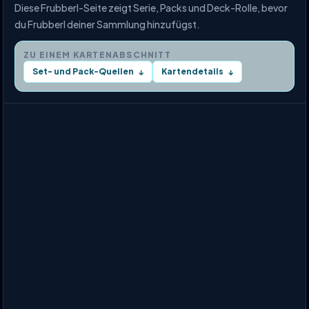
Diese Frubberl-Seite zeigt Serie, Packs und Deck-Rolle, bevor
du Frubberl deiner Sammlung hinzufügst.
ZU EINEM KARTENABSCHNITT
Set- und Pack-Quellen
Kartendetails
↓
↓