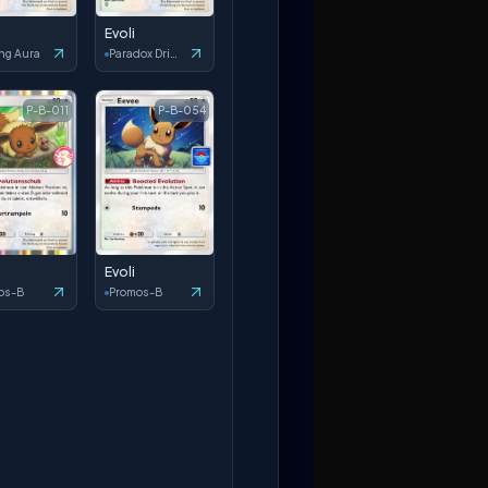
Evoli
ng Aura
Paradox Drive
P-B-011
P-B-054
Evoli
os-B
Promos-B