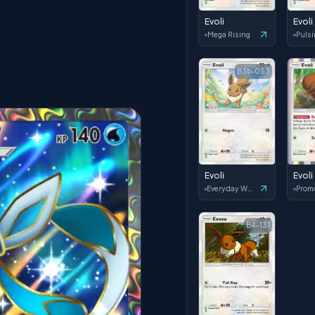
Evoli
Evoli
Mega Rising
Pulsi
B3b-053
Evoli
Evoli
Everyday Wonders
Prom
B4-131