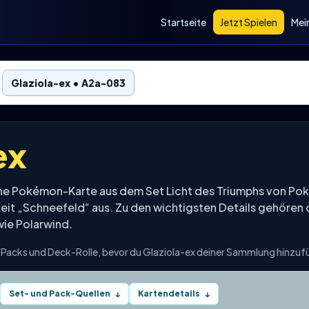
Startseite
Jetzt Spielen
Mei
Glaziola-ex • A2a-083
ex
eine Pokémon-Karte aus dem Set Licht des Triumphs von 
keit „Schneefeld“ aus. Zu den wichtigsten Details gehören d
wie Polarwind.
e, Packs und Deck-Rolle, bevor du Glaziola-ex deiner Sammlung hinzuf
Set- und Pack-Quellen
Kartendetails
↓
↓