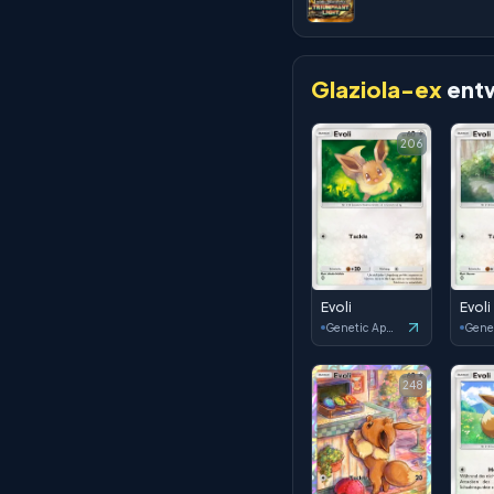
Glaziola-ex
entw
206
Evoli
Evoli
Genetic Apex
248