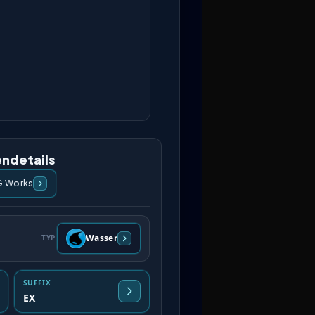
endetails
G Works
Wasser
TYP
SUFFIX
EX