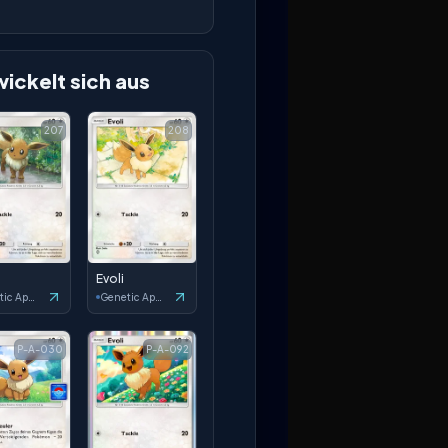
ickelt sich aus
207
208
Evoli
Genetic Apex
Genetic Apex
P-A-030
P-A-092