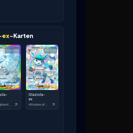
-ex
-Karten
A2a-092
A4-235
iola-
Glaziola-
ex
Triumphant Light
Wisdom of Sea and Sky