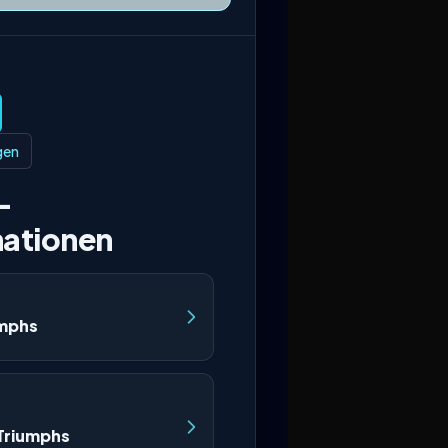
gen
–
ationen
umphs
 Triumphs