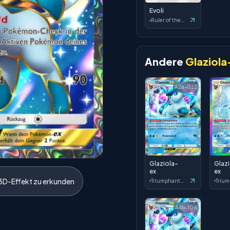
Evoli
Ruler of the Skies
Andere
Glaziola
A2a-022
Glaziola-
Glaz
ex
ex
3D-Effekt zu erkunden
Triumphant Light
A4b-106