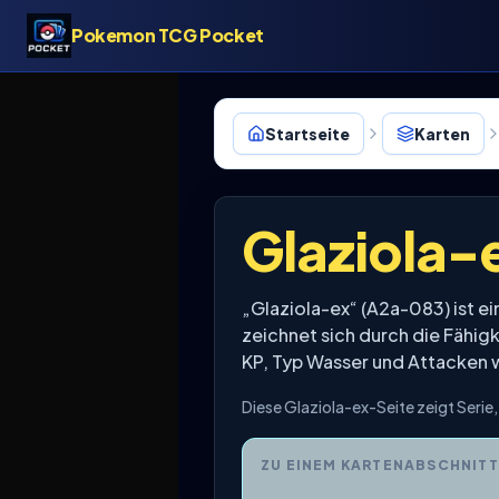
Pokemon TCG Pocket
Startseite
Karten
Glaziola-
„Glaziola-ex“ (A2a-083) ist 
zeichnet sich durch die Fähig
KP, Typ Wasser und Attacken 
Diese Glaziola-ex-Seite zeigt Seri
ZU EINEM KARTENABSCHNITT