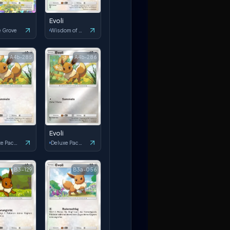
Evoli
e Grove
Wisdom of Sea and Sky
A4b-285
A4b-286
Evoli
Deluxe Pack: ex
Deluxe Pack: ex
B3-129
B3a-056