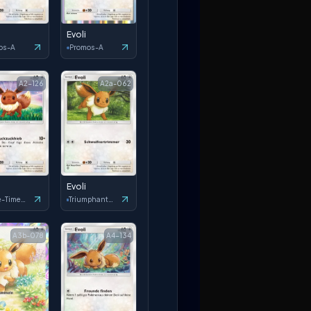
Evoli
os-A
Promos-A
A2-126
A2a-062
Evoli
Space-Time Smackdown
Triumphant Light
A3b-078
A4-134