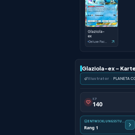
Glaziola-
ex
Deluxe Pack: ex
Glaziola-ex – Kart
Illustrator
·
PLANETA C
KP
140
ENTWICKLUNGSSTUFE
Rang 1