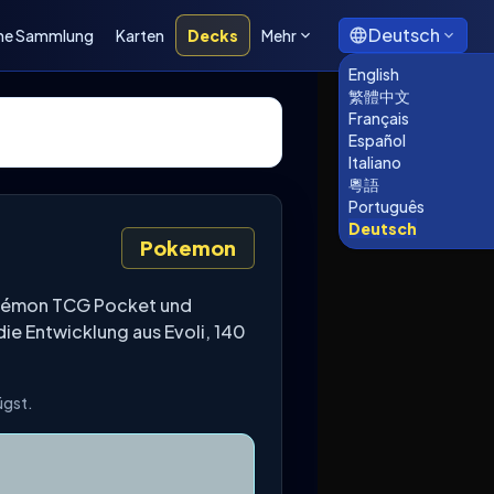
Deutsch
ne Sammlung
Karten
Decks
Mehr
English
繁體中文
Français
Español
Italiano
粵語
Português
Deutsch
Pokemon
Pokémon TCG Pocket und
ie Entwicklung aus Evoli, 140
ügst.