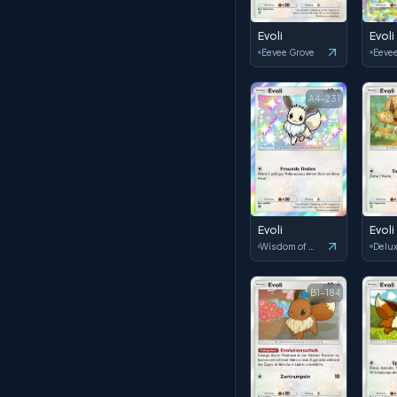
Evoli
Evoli
Eevee Grove
Eeve
A4-231
Evoli
Evoli
Wisdom of Sea and Sky
B1-184