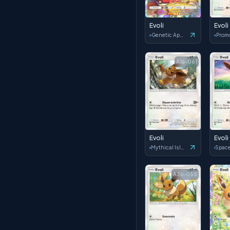
Evoli
Evoli
Genetic Apex
Prom
A1a-061
Evoli
Evoli
Mythical Island
A3b-055