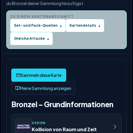
du Bronzel deiner Sammlung hinzufügst.
ZU EINEM KARTENABSCHNITT
Set- und Pack-Quellen
Kartendetails
↓
↓
Gleiche Attacke
↓
Meine Sammlung anzeigen
Bronzel – Grundinformationen
SERIEN
Kollision von Raum und Zeit