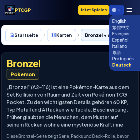
PTCGP
Jetzt Spielen
English
繁體中文
Français
Startseite
Karten
Bronzel • A2-116
Español
Italiano
粵語
Português
Bronzel
Deutsch
Pokemon
„Bronzel“ (A2-116) ist eine Pokémon-Karte aus dem
Set Kollision von Raum und Zeit von Pokémon TCG
Pocket. Zu den wichtigsten Details gehören 60 KP,
Typ Metall und Attacken wie Tackle. Beschreibung:
Früher glaubten die Menschen, dem Muster auf
seinem Rücken wohne eine mysteriöse Kraft inne.
Diese Bronzel-Seite zeigt Serie, Packs und Deck-Rolle, bevor