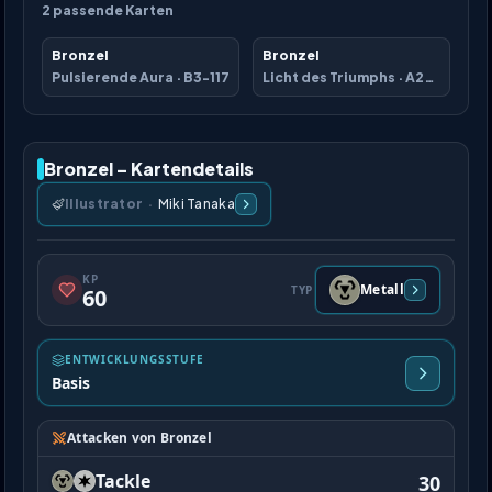
2
passende Karten
Bronzel
Bronzel
Pulsierende Aura
·
B3-117
Licht des Triumphs
·
A2a-058
Bronzel – Kartendetails
Illustrator
·
Miki Tanaka
KP
Metall
TYP
60
ENTWICKLUNGSSTUFE
Basis
Attacken von Bronzel
Tackle
30