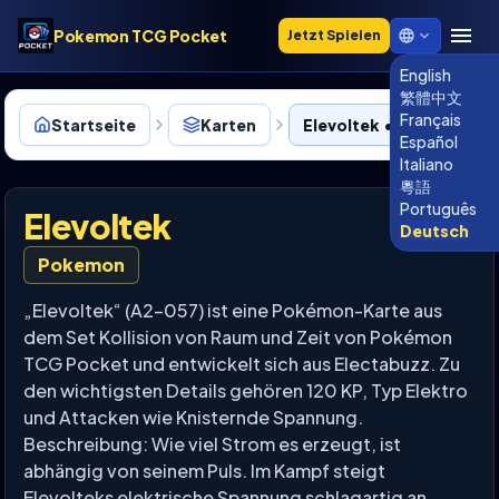
Pokemon TCG Pocket
Jetzt Spielen
English
繁體中文
Français
Startseite
Karten
Elevoltek • A2-057
Español
Italiano
粵語
Português
Elevoltek
Deutsch
Pokemon
„Elevoltek“ (A2-057) ist eine Pokémon-Karte aus
dem Set Kollision von Raum und Zeit von Pokémon
TCG Pocket und entwickelt sich aus Electabuzz. Zu
den wichtigsten Details gehören 120 KP, Typ Elektro
und Attacken wie Knisternde Spannung.
Beschreibung: Wie viel Strom es erzeugt, ist
abhängig von seinem Puls. Im Kampf steigt
Elevolteks elektrische Spannung schlagartig an.