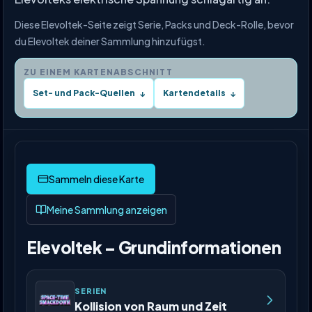
Diese Elevoltek-Seite zeigt Serie, Packs und Deck-Rolle, bevor
du Elevoltek deiner Sammlung hinzufügst.
ZU EINEM KARTENABSCHNITT
Set- und Pack-Quellen
Kartendetails
↓
↓
Meine Sammlung anzeigen
Elevoltek – Grundinformationen
SERIEN
Kollision von Raum und Zeit