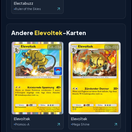
Electabuzz
Ruler of the Skies
Andere
Elevoltek
-Karten
P-A-036
B2b-025
Elevoltek
Elevoltek
Promos-A
Mega Shine