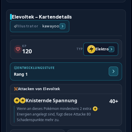
Elevoltek – Kartendetails
Illustrator
·
kawayoo
KP
Elektro
TYP
120
ENTWICKLUNGSSTUFE
Rang 1
Attacken von Elevoltek
Knisternde Spannung
40+
Wenn an dieses Pokémon mindestens 2 extra
-
Energien angelegt sind, fügt diese Attacke 80
Schadenspunkte mehr zu.