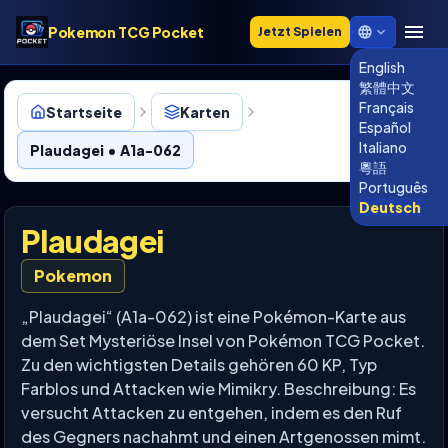
Pokemon TCG Pocket
Jetzt Spielen
English
繁體中文
Français
Startseite
Karten
Español
Italiano
Plaudagei • A1a-062
粵語
Português
Deutsch
Plaudagei
Pokemon
„Plaudagei“ (A1a-062) ist eine Pokémon-Karte aus
dem Set Mysteriöse Insel von Pokémon TCG Pocket.
Zu den wichtigsten Details gehören 60 KP, Typ
Farblos und Attacken wie Mimikry. Beschreibung: Es
versucht Attacken zu entgehen, indem es den Ruf
des Gegners nachahmt und einen Artgenossen mimt.