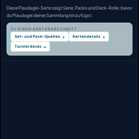
Diese Plaudagei-Seite zeigt Serie, Packs und Deck-Rolle, bevor
du Plaudagei deiner Sammlung hinzufügst.
ZU EINEM KARTENABSCHNITT
Set- und Pack-Quellen
Kartendetails
↓
↓
Turnierdecks
↓