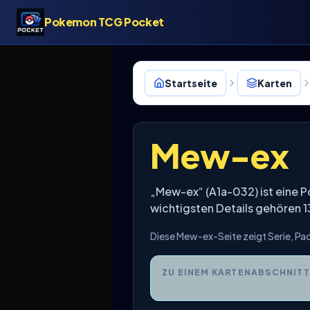
Pokemon TCG Pocket
Startseite
Karten
Mew-ex
„Mew-ex“ (A1a-032) ist eine 
wichtigsten Details gehören
Diese Mew-ex-Seite zeigt Serie, P
ZU EINEM KARTENABSCHNITT