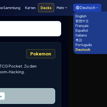
Deutsch
ne Sammlung
Karten
Decks
Mehr
English
繁體中文
Français
Español
Italiano
粵語
Português
Deutsch
Pokemon
 TCG Pocket. Zu den
enom-Hacking.
↓