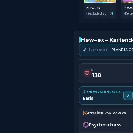
Mew-ex
Mew
Secluded Springs
Mew-ex – Kartende
Illustrator
·
PLANETA C
KP
130
ENTWICKLUNGSSTUFE
Basis
Attacken von Mew-ex
Psychoschuss