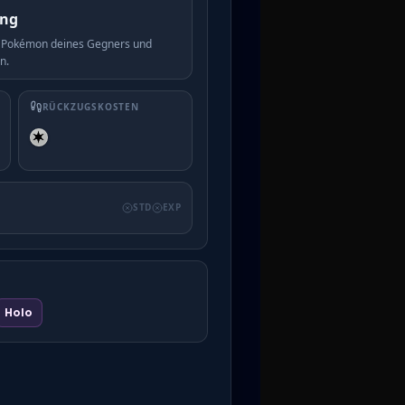
ing
n Pokémon deines Gegners und
n.
RÜCKZUGSKOSTEN
STD
EXP
Holo