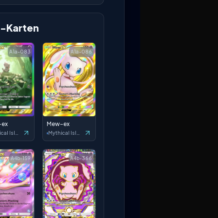
-Karten
A1a-083
A1a-086
-ex
Mew-ex
Mythical Island
Mythical Island
A4b-159
A4b-366