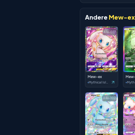
Andere
Mew-ex
A1a-077
Mew-ex
Mew
Mythical Island
A4a-102