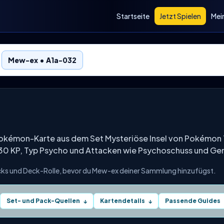
Startseite
Jetzt Spielen
Mei
Mew-ex • A1a-032
Pokémon-Karte aus dem Set Mysteriöse Insel von Pokémon
 130 KP, Typ Psycho und Attacken wie Psychoschuss und G
acks und Deck-Rolle, bevor du Mew-ex deiner Sammlung hinzufügst.
Set- und Pack-Quellen
Kartendetails
Passende Guides
↓
↓