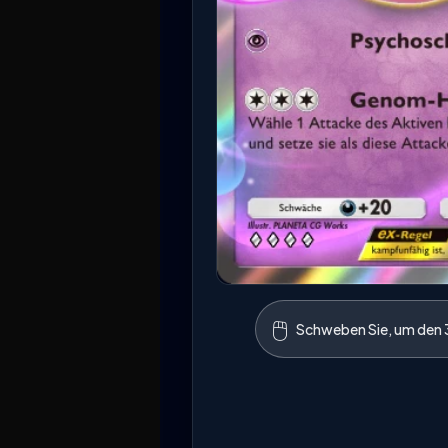
🖱️
Schweben Sie, um den 