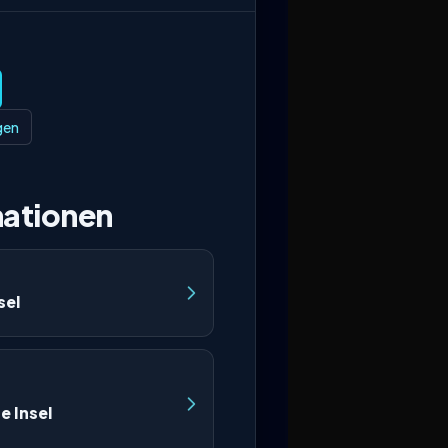
gen
ationen
sel
e Insel