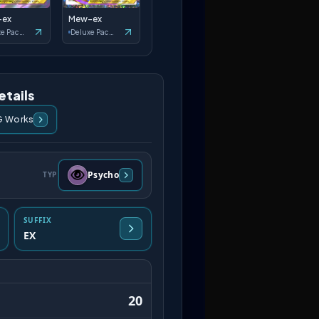
-ex
Mew-ex
Deluxe Pack: ex
Deluxe Pack: ex
tails
G Works
Psycho
TYP
SUFFIX
EX
20