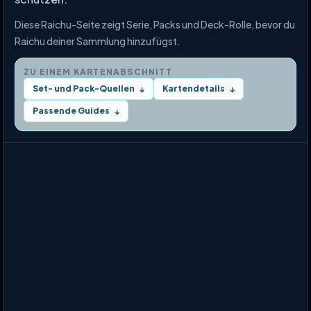
Diese Raichu-Seite zeigt Serie, Packs und Deck-Rolle, bevor du
Raichu deiner Sammlung hinzufügst.
ZU EINEM KARTENABSCHNITT
Set- und Pack-Quellen
Kartendetails
↓
↓
Passende Guides
↓