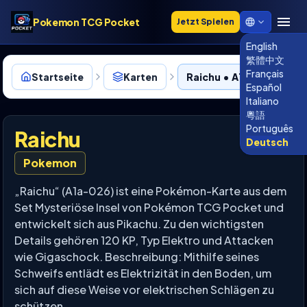
Pokemon TCG Pocket
Jetzt Spielen
English
繁體中文
Français
Startseite
Karten
Raichu • A1a-026
Español
Italiano
粵語
Português
Raichu
Deutsch
Pokemon
„Raichu“ (A1a-026) ist eine Pokémon-Karte aus dem
Set Mysteriöse Insel von Pokémon TCG Pocket und
entwickelt sich aus Pikachu. Zu den wichtigsten
Details gehören 120 KP, Typ Elektro und Attacken
wie Gigaschock. Beschreibung: Mithilfe seines
Schweifs entlädt es Elektrizität in den Boden, um
sich auf diese Weise vor elektrischen Schlägen zu
schützen.