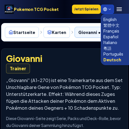
Pokemon TCG Pocket
Jetzt Spielen
English
繁體中文
Français
Startseite
Karten
Giovanni • 270
Español
Italiano
粵語
Português
Giovanni
Deutsch
Trainer
„Giovanni“ (A1-270) ist eine Trainerkarte aus dem Set
Unschlagbare Gene von Pokémon TCG Pocket. Typ:
Unterstützerkarte. Effekt: Während dieses Zuges
fügen die Attacken deiner Pokémon dem Aktiven
Pokémon deines Gegners + 10 Schadenspunkte zu.
Diese Giovanni-Seite zeigt Serie, Packs und Deck-Rolle, bevor
du Giovanni deiner Sammlung hinzufügst.