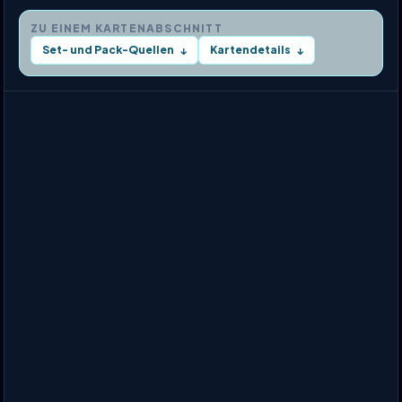
ZU EINEM KARTENABSCHNITT
Set- und Pack-Quellen
Kartendetails
↓
↓