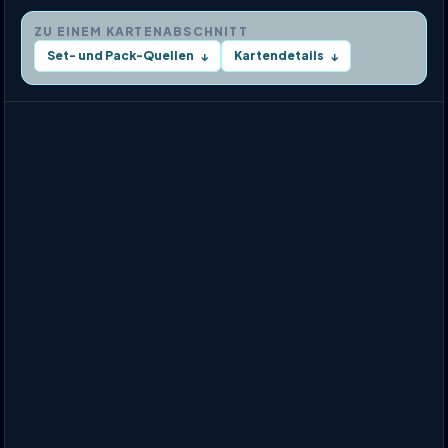
ZU EINEM KARTENABSCHNITT
Set- und Pack-Quellen
Kartendetails
↓
↓