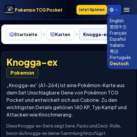
Pokemon TCG Pocket
Jetzt Spielen
English
繁體中文
Français
Startseite
Karten
Knogga-ex • 264
Español
Italiano
粵語
Português
Knogga-ex
Deutsch
Pokemon
„Knogga-ex“ (A1-264) ist eine Pokémon-Karte aus
dem Set Unschlagbare Gene von Pokémon TCG
Pocket und entwickelt sich aus Cubone. Zu den
wichtigsten Details gehören 140 KP, Typ Kampf und
Attacken wie Knochmerang.
Diese Knogga-ex-Seite zeigt Serie, Packs und Deck-Rolle,
bevor du Knogga-ex deiner Sammlung hinzufügst.