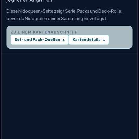
Diese Nidoqueen-Seite zeigt Serie, Packs und Deck-Rolle,
bevor du Nidoqueen deiner Sammlung hinzufügst.
ZU EINEM KARTENABSCHNITT
Set- und Pack-Quellen
Kartendetails
↓
↓