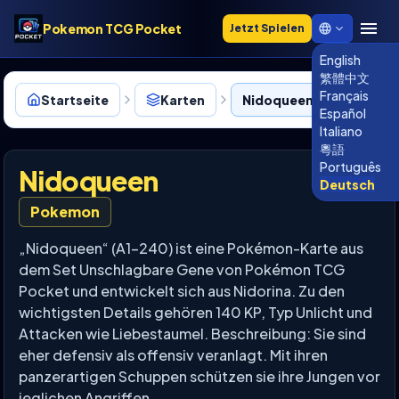
Pokemon TCG Pocket
Jetzt Spielen
English
繁體中文
Français
Startseite
Karten
Nidoqueen • 240
Español
Italiano
粵語
Português
Nidoqueen
Deutsch
Pokemon
„Nidoqueen“ (A1-240) ist eine Pokémon-Karte aus
dem Set Unschlagbare Gene von Pokémon TCG
Pocket und entwickelt sich aus Nidorina. Zu den
wichtigsten Details gehören 140 KP, Typ Unlicht und
Attacken wie Liebestaumel. Beschreibung: Sie sind
eher defensiv als offensiv veranlagt. Mit ihren
panzerartigen Schuppen schützen sie ihre Jungen vor
jeglichen Angriffen.