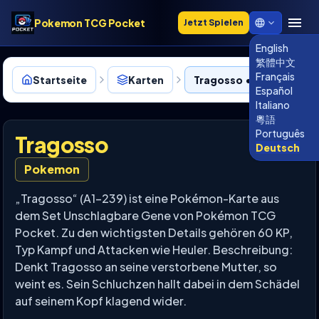
Pokemon TCG Pocket
Jetzt Spielen
English
繁體中文
Français
Startseite
Karten
Tragosso • 239
Español
Italiano
粵語
Português
Tragosso
Deutsch
Pokemon
„Tragosso“ (A1-239) ist eine Pokémon-Karte aus
dem Set Unschlagbare Gene von Pokémon TCG
Pocket. Zu den wichtigsten Details gehören 60 KP,
Typ Kampf und Attacken wie Heuler. Beschreibung:
Denkt Tragosso an seine verstorbene Mutter, so
weint es. Sein Schluchzen hallt dabei in dem Schädel
auf seinem Kopf klagend wider.