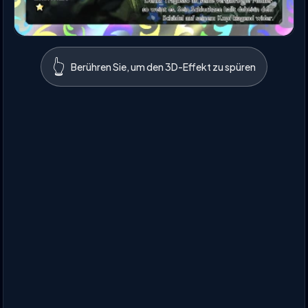
👆
Berühren Sie, um den 3D-Effekt zu spüren