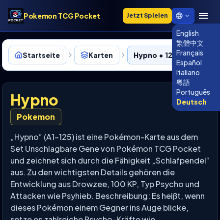
Pokemon TCG Pocket
Jetzt Spielen
English
繁體中文
Français
Startseite
Karten
Hypno • 125
Español
Italiano
粵語
Português
Hypno
Deutsch
Pokemon
„Hypno“ (A1-125) ist eine Pokémon-Karte aus dem
Set Unschlagbare Gene von Pokémon TCG Pocket
und zeichnet sich durch die Fähigkeit „Schlafpendel“
aus. Zu den wichtigsten Details gehören die
Entwicklung aus Drowzee, 100 KP, Typ Psycho und
Attacken wie Psyhieb. Beschreibung: Es heißt, wenn
dieses Pokémon einem Gegner ins Auge blicke,
setze es zahlreiche Psycho-Kräfte wie