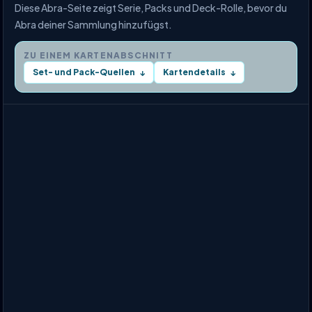
Diese Abra-Seite zeigt Serie, Packs und Deck-Rolle, bevor du
Abra deiner Sammlung hinzufügst.
ZU EINEM KARTENABSCHNITT
Set- und Pack-Quellen
Kartendetails
↓
↓