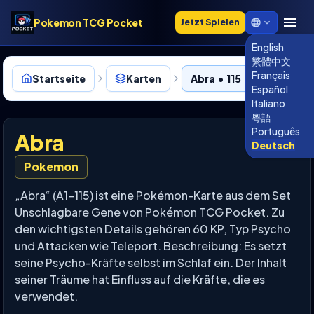
Pokemon TCG Pocket
Jetzt Spielen
English
繁體中文
Français
Startseite
Karten
Abra • 115
Español
Italiano
粵語
Português
Abra
Deutsch
Pokemon
„Abra“ (A1-115) ist eine Pokémon-Karte aus dem Set
Unschlagbare Gene von Pokémon TCG Pocket. Zu
den wichtigsten Details gehören 60 KP, Typ Psycho
und Attacken wie Teleport. Beschreibung: Es setzt
seine Psycho-Kräfte selbst im Schlaf ein. Der Inhalt
seiner Träume hat Einfluss auf die Kräfte, die es
verwendet.