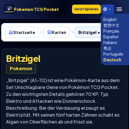
Pokemon TCG Pocket
Jetzt Spielen
English
繁體中文
Français
Startseite
Karten
Britzigel • 112
Español
Italiano
粵語
Português
Britzigel
Deutsch
Pokemon
„Britzigel“ (A1-112) ist eine Pokémon-Karte aus dem
Set Unschlagbare Gene von Pokémon TCG Pocket.
Zu den wichtigsten Details gehören 70 KP, Typ
Elektro und Attacken wie Donnerschock.
Beschreibung: Bei der Verdauung erzeugt es
Elektrizität. Mit seinen fünf harten Zähnen schabt es
Algen von Oberflächen ab und frisst sie.