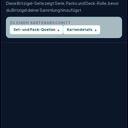
Diese Britzigel-Seite zeigt Serie, Packs und Deck-Rolle, bevor
du Britzigel deiner Sammlung hinzufügst.
ZU EINEM KARTENABSCHNITT
Set- und Pack-Quellen
Kartendetails
↓
↓