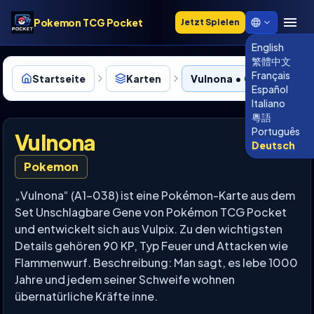
Pokemon TCG Pocket
Jetzt Spielen
English
繁體中文
Français
Startseite
Karten
Vulnona • 038
Español
Italiano
粵語
Português
Vulnona
Deutsch
Pokemon
„Vulnona“ (A1-038) ist eine Pokémon-Karte aus dem
Set Unschlagbare Gene von Pokémon TCG Pocket
und entwickelt sich aus Vulpix. Zu den wichtigsten
Details gehören 90 KP, Typ Feuer und Attacken wie
Flammenwurf. Beschreibung: Man sagt, es lebe 1000
Jahre und jedem seiner Schweife wohnen
übernatürliche Kräfte inne.