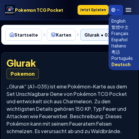
Pokemon TCG Pocket
Jetzt Spielen
English
繁體中文
Français
Startseite
Karten
Glurak • 035
Español
Italiano
粵語
Português
Glurak
Deutsch
Pokemon
„Glurak“ (A1-035) ist eine Pokémon-Karte aus dem
Set Unschlagbare Gene von Pokémon TCG Pocket
und entwickelt sich aus Charmeleon. Zu den
wichtigsten Details gehören 150 KP, Typ Feuer und
Attacken wie Feuerwirbel. Beschreibung: Dieses
Pokémon kann mit seinem Feueratem Felsen
schmelzen. Es verursacht ab und zu Waldbrände.