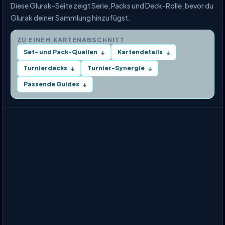
Diese Glurak-Seite zeigt Serie, Packs und Deck-Rolle, bevor du
Glurak deiner Sammlung hinzufügst.
ZU EINEM KARTENABSCHNITT
Set- und Pack-Quellen
Kartendetails
↓
↓
Turnierdecks
Turnier-Synergie
↓
↓
Passende Guides
↓